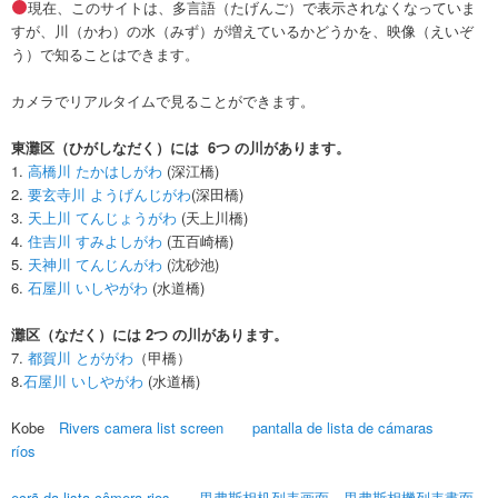
現在、このサイトは、多言語（たげんご）で表示されなくなっていま
すが、川（かわ）の水（みず）が増えているかどうかを、映像（えいぞ
う）で知ることはできます。
カメラでリアルタイムで見ることができます。
東灘区（ひがしなだく）には 6つ の川があります。
1.
高橋川 たかはしがわ
(深江橋)
2.
要玄寺川 ようげんじがわ
(深田橋)
3.
天上川 てんじょうがわ
(天上川橋)
4.
住吉川 すみよしがわ
(五百崎橋)
5.
天神川 てんじんがわ
(沈砂池)
6.
石屋川 いしやがわ
(水道橋)
灘区（なだく）には 2つ の川があります。
7.
都賀川 とががわ
（甲橋）
8.
石屋川 いしやがわ
(水道橋)
Kobe
Rivers camera list screen
pantalla de lista de cámaras
ríos
ecrã da lista câmera rios
里弗斯相机列表画面
里弗斯相機列表畫面