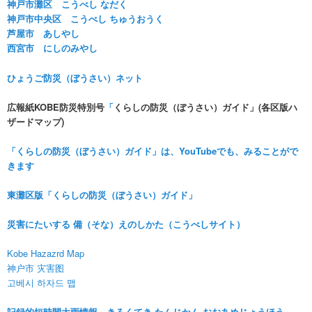
神戸市灘区 こうべし なだく
神戸市中央区 こうべし ちゅうおうく
芦屋市 あしやし
西宮市 にしのみやし
ひょうご防災（ぼうさい）ネット
広報紙KOBE防災特別号
「
くらしの防災（ぼうさい）ガイド
」(各区版ハ
ザードマップ)
「くらしの防災（ぼうさい）ガイド」は、YouTubeでも、みることがで
きます
東灘区版「くらしの防災（ぼうさい）ガイド」
災害にたいする 備（そな）えのしかた（こうべしサイト）
Kobe Hazazrd Map
神户市 灾害图
고베시
하자드 맵
記録的短時間大雨情報 きろくてき たんじかん おおあめじょうほう