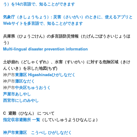
う）を14の言語で、知ることができます
気象庁（きしょうちょう）: 災害（さいがい）のときに、使えるアプリと
Webサイトを多言語で、知ることができます
兵庫県（ひょうごけん）の多言語防災情報（たげんごぼうさいじょうほ
う）
Multi-lingual disaster prevention information
土砂崩れ（どしゃくずれ）、水害（すいがい）に対する危険区域（きけ
んくいき）を示した地図(ちず)
神戸市
東灘区 Higashinadaひがしなだく
神戸市
灘区なだく
神戸市
中央区ちゅうおうく
芦屋市あしやし
西宮市にしのみやし
C 避難（ひなん） に ついて
指定収容避難所 一覧
（していしゅうようひなんじょ）
神戸市東灘区 こうべし
ひがしなだく