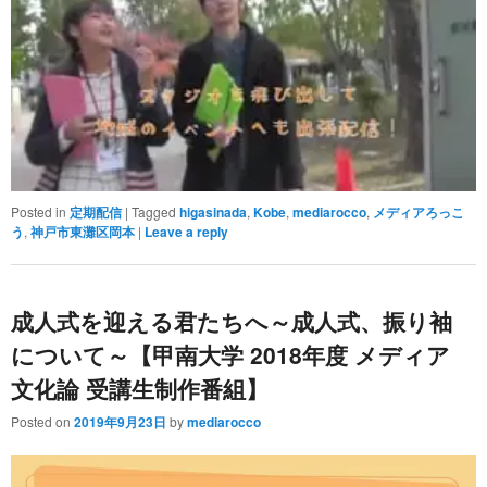
Posted in
定期配信
|
Tagged
higasinada
,
Kobe
,
mediarocco
,
メディアろっこ
う
,
神戸市東灘区岡本
|
Leave a reply
成人式を迎える君たちへ～成人式、振り袖
について～【甲南大学 2018年度 メディア
文化論 受講生制作番組】
Posted on
2019年9月23日
by
mediarocco