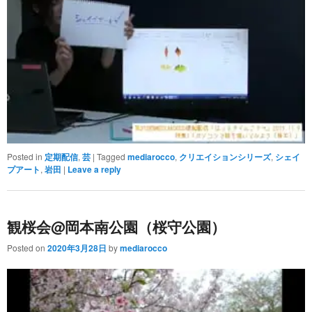
Posted in
定期配信
,
芸
|
Tagged
mediarocco
,
クリエイションシリーズ
,
シェイ
プアート
,
岩田
|
Leave a reply
観桜会@岡本南公園（桜守公園）
Posted on
2020年3月28日
by
mediarocco