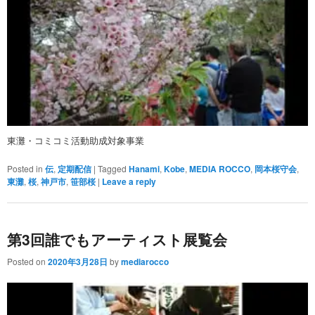
東灘・コミコミ活動助成対象事業
Posted in
伝
,
定期配信
|
Tagged
Hanami
,
Kobe
,
MEDIA ROCCO
,
岡本桜守会
,
東灘
,
桜
,
神戸市
,
笹部桜
|
Leave a reply
第3回誰でもアーティスト展覧会
Posted on
2020年3月28日
by
mediarocco