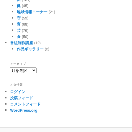
健
(45)
地域情報コーナー
(21)
守
(53)
育
(68)
芸
(76)
食
(50)
番組制作講座
(12)
作品ギャラリー
(2)
アーカイブ
ア
ー
カ
メタ情報
イ
ログイン
ブ
投稿フィード
コメントフィード
WordPress.org