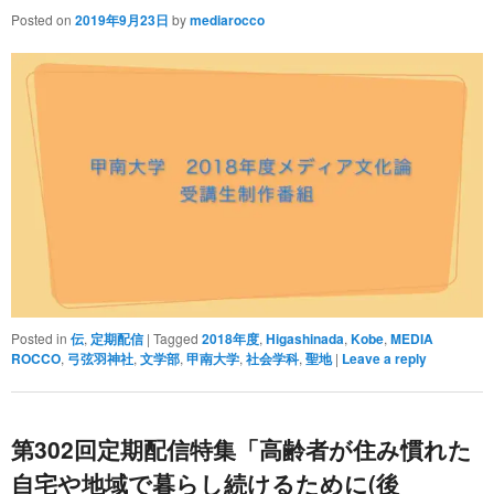
Posted on
2019年9月23日
by
mediarocco
Posted in
伝
,
定期配信
|
Tagged
2018年度
,
Higashinada
,
Kobe
,
MEDIA
ROCCO
,
弓弦羽神社
,
文学部
,
甲南大学
,
社会学科
,
聖地
|
Leave a reply
第302回定期配信特集「高齢者が住み慣れた
自宅や地域で暮らし続けるために(後