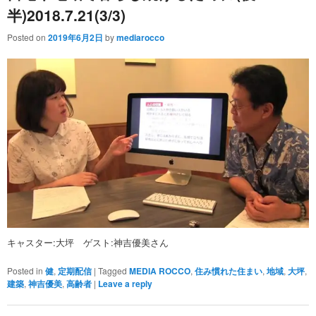
半)2018.7.21(3/3)
Posted on
2019年6月2日
by
mediarocco
キャスター:大坪 ゲスト:神吉優美さん
Posted in
健
,
定期配信
|
Tagged
MEDIA ROCCO
,
住み慣れた住まい
,
地域
,
大坪
,
建築
,
神吉優美
,
高齢者
|
Leave a reply