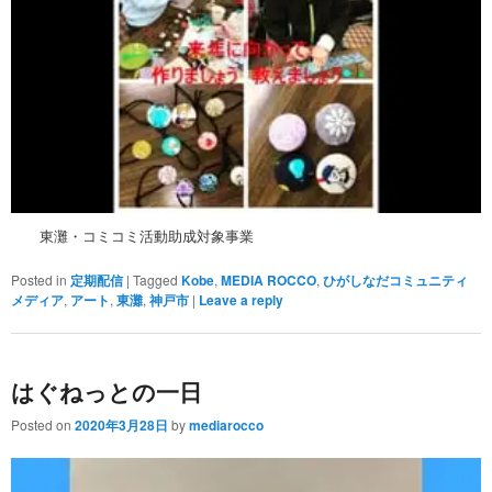
東灘・コミコミ活動助成対象事業
Posted in
定期配信
|
Tagged
Kobe
,
MEDIA ROCCO
,
ひがしなだコミュニティ
メディア
,
アート
,
東灘
,
神戸市
|
Leave a reply
はぐねっとの一日
Posted on
2020年3月28日
by
mediarocco