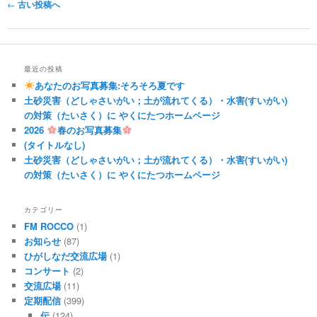
Post navigation
←
古い投稿へ
最近の投稿
あなたのお写真募集:そろそろ夏です
土砂災害（どしゃさいがい；土が流れてくる）・水害(すいがい)
の対策（たいさく）に やくにたつホームページ
2026
春のお写真募集
(タイトルなし)
土砂災害（どしゃさいがい；土が流れてくる）・水害(すいがい)
の対策（たいさく）に やくにたつホームページ
カテゴリー
FM ROCCO
(1)
お知らせ
(87)
ひがしなだ交流広場
(1)
コンサート
(2)
交流広場
(11)
定期配信
(399)
伝
(124)