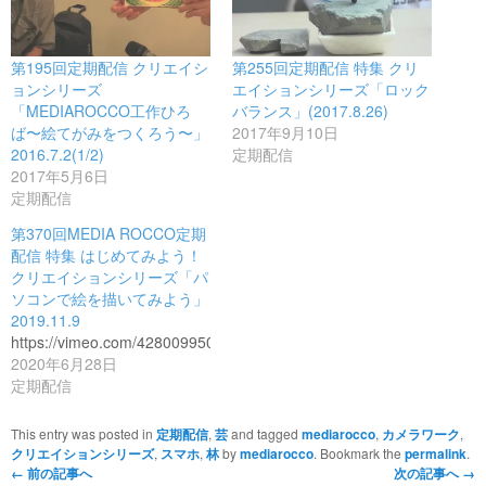
第195回定期配信 クリエイシ
第255回定期配信 特集 クリ
ョンシリーズ
エイションシリーズ「ロック
「MEDIAROCCO工作ひろ
バランス」(2017.8.26)
ば〜絵てがみをつくろう〜」
2017年9月10日
2016.7.2(1/2)
定期配信
2017年5月6日
定期配信
第370回MEDIA ROCCO定期
配信 特集 はじめてみよう！
クリエイションシリーズ「パ
ソコンで絵を描いてみよう」
2019.11.9
https://vimeo.com/428009950
2020年6月28日
定期配信
This entry was posted in
定期配信
,
芸
and tagged
mediarocco
,
カメラワーク
,
クリエイションシリーズ
,
スマホ
,
林
by
mediarocco
. Bookmark the
permalink
.
←
前の記事へ
次の記事へ
→