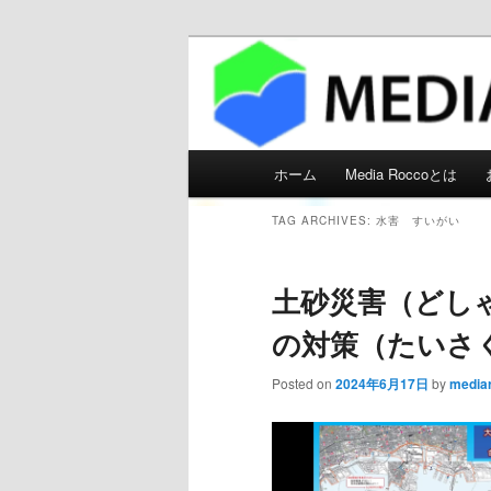
メディアろっ
Main menu
ホーム
Media Roccoとは
Skip to primary content
Skip to secondary content
TAG ARCHIVES:
水害 すいがい
土砂災害（どし
の対策（たいさ
Posted on
2024年6月17日
by
media