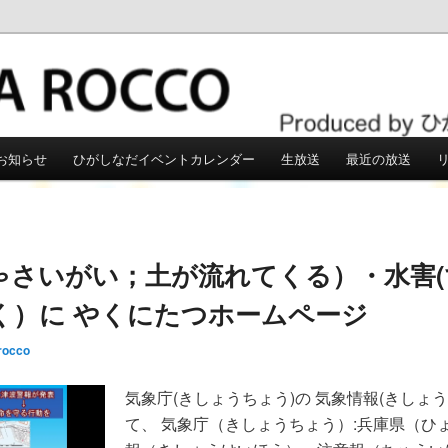
こう
お知らせ
ひがしなだイベントカレンダー
生放送
最近の放送
ゃさいがい；土が流れてくる）・水害(
く）に やくにたつホームページ
rocco
気象庁(きしょうちょう)の 気象情報(きしょ
て、 気象庁（きしょうちょう）:兵庫県（ひ