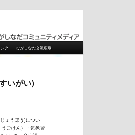
リンク
ひがしなだ交流広場
すいがい)
うじょうほう)につい
ょうごけん）・気象警