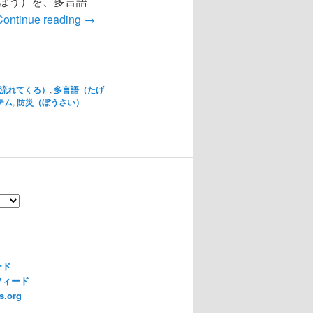
ほう）を、多言語
Continue reading
→
流れてくる）
,
多言語（たげ
テム
,
防災（ぼうさい）
|
ード
フィード
s.org