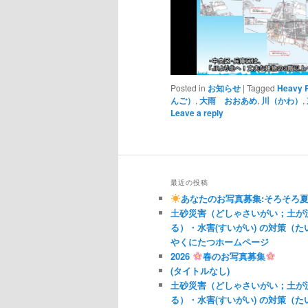
Posted in
お知らせ
|
Tagged
Heavy 
んご）
,
大雨 おおあめ
,
川（かわ）
,
Leave a reply
最近の投稿
あなたのお写真募集:そろそろ
土砂災害（どしゃさいがい；土が
る）・水害(すいがい) の対策（
やくにたつホームページ
2026
春のお写真募集
(タイトルなし)
土砂災害（どしゃさいがい；土が
る）・水害(すいがい) の対策（