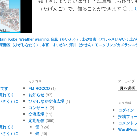
報（きしょうけいほう）・注意報（ちゅうい
（たげんご）で、知ることができます 〇 …
Rain
,
Kobe
,
Weather warning
,
台風（たいふう）
,
土砂災害（どしゃさいがい；土が
東灘区（ひがしなだく）
,
水害 すいがい
,
河川（かせん）モニタリングカメラシス
カテゴリー
アーカイブ
ア
夏です
FM ROCCO
(1)
ー
流れてく
お知らせ
(87)
カ
たいさく）に
ひがしなだ交流広場
(1)
メタ情報
イ
コンサート
(2)
ログイン
ブ
交流広場
(11)
投稿フィ
定期配信
(399)
コメント
流れてく
伝
(124)
WordPres
たいさく）に
健
(45)