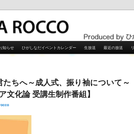
こう
お知らせ
ひがしなだイベントカレンダー
生放送
最近の放送
君たちへ～成人式、振り袖について～
ディア文化論 受講生制作番組】
rocco