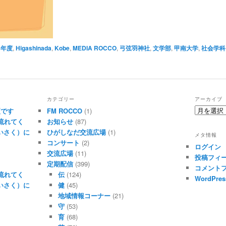
8年度
,
Higashinada
,
Kobe
,
MEDIA ROCCO
,
弓弦羽神社
,
文学部
,
甲南大学
,
社会学科
カテゴリー
アーカイブ
ア
夏です
FM ROCCO
(1)
ー
流れてく
お知らせ
(87)
カ
たいさく）に
ひがしなだ交流広場
(1)
メタ情報
イ
コンサート
(2)
ログイン
ブ
交流広場
(11)
投稿フィ
定期配信
(399)
コメント
流れてく
伝
(124)
WordPres
たいさく）に
健
(45)
地域情報コーナー
(21)
守
(53)
育
(68)