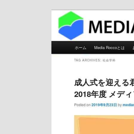
メディアろっ
Main menu
ホーム
Media Roccoとは
Skip to primary content
Skip to secondary content
TAG ARCHIVES:
社会学科
成人式を迎える
2018年度 メ
Posted on
2019年9月23日
by
media