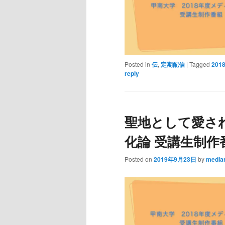
Posted in
伝
,
定期配信
|
Tagged
201
reply
聖地として愛され
化論 受講生制作
Posted on
2019年9月23日
by
media