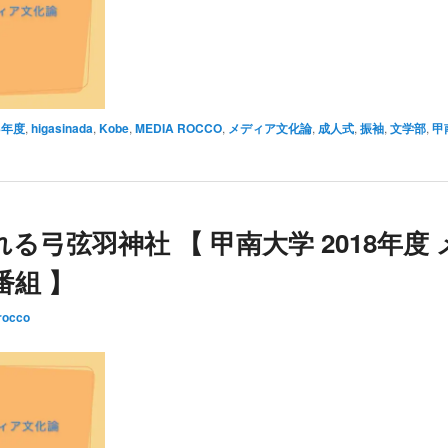
8年度
,
higasinada
,
Kobe
,
MEDIA ROCCO
,
メディア文化論
,
成人式
,
振袖
,
文学部
,
甲
る弓弦羽神社 【 甲南大学 2018年度
番組 】
rocco