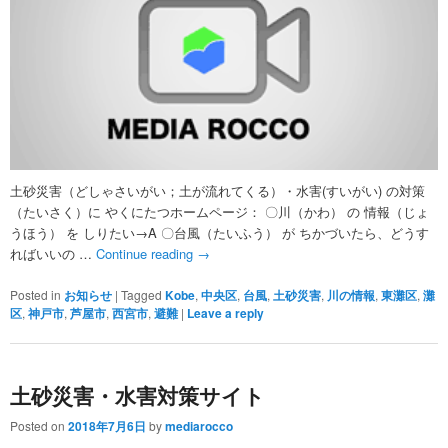
土砂災害（どしゃさいがい；土が流れてくる）・水害(すいがい) の対策
（たいさく）に やくにたつホームページ： 〇川（かわ） の 情報（じょ
うほう） を しりたい→A 〇台風（たいふう） が ちかづいたら、どうす
ればいいの …
Continue reading
→
Posted in
お知らせ
|
Tagged
Kobe
,
中央区
,
台風
,
土砂災害
,
川の情報
,
東灘区
,
灘
区
,
神戸市
,
芦屋市
,
西宮市
,
避難
|
Leave a reply
土砂災害・水害対策サイト
Posted on
2018年7月6日
by
mediarocco