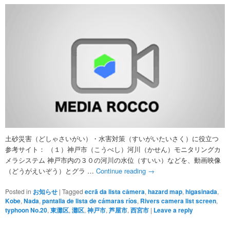
土砂災害（どしゃさいがい）・水害対策（すいがいたいさく）に役立つ
参考サイト： （１）神戸市（こうべし）河川（かせん）モニタリングカ
メラシステム 神戸市内の３０の河川の水位（すいい）などを、動画映像
（どうがえいぞう）とグラ …
Continue reading
→
Posted in
お知らせ
|
Tagged
ecrã da lista câmera
,
hazard map
,
higasinada
,
Kobe
,
Nada
,
pantalla de lista de cámaras ríos
,
Rivers camera list screen
,
typhoon No.20
,
東灘区
,
灘区
,
神戸市
,
芦屋市
,
西宮市
|
Leave a reply