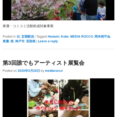
東灘・コミコミ活動助成対象事業
Posted in
伝
,
定期配信
|
Tagged
Hanami
,
Kobe
,
MEDIA ROCCO
,
岡本桜守会
,
東灘
,
桜
,
神戸市
,
笹部桜
|
Leave a reply
第3回誰でもアーティスト展覧会
Posted on
2020年3月28日
by
mediarocco