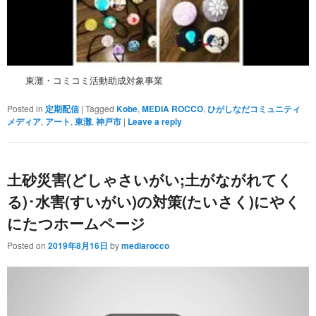
東灘・コミコミ活動助成対象事業
Posted in
定期配信
|
Tagged
Kobe
,
MEDIA ROCCO
,
ひがしなだコミュニティ
メディア
,
アート
,
東灘
,
神戸市
|
Leave a reply
土砂災害(どしゃさいがい;土がながれてく
る)･水害(すいがい)の対策(たいさく)にやく
にたつホームページ
Posted on
2019年8月16日
by
mediarocco