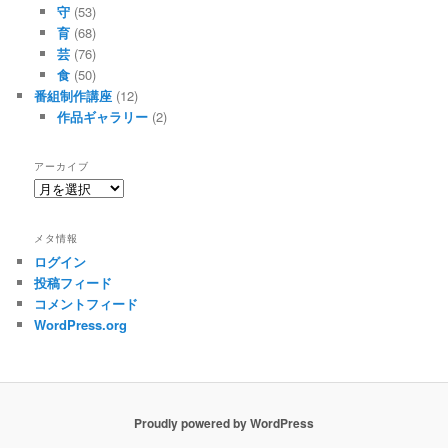
守
(53)
育
(68)
芸
(76)
食
(50)
番組制作講座
(12)
作品ギャラリー
(2)
アーカイブ
ア
ー
カ
メタ情報
イ
ログイン
ブ
投稿フィード
コメントフィード
WordPress.org
Proudly powered by WordPress