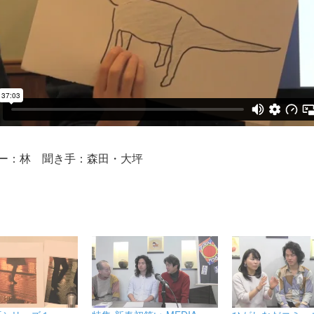
ー：林 聞き手：森田・大坪