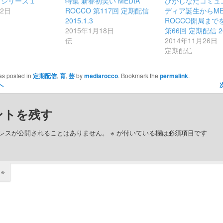
町シリーズ１
特集 新春初笑い MEDIA
ひがしなだコミュ
月2日
ROCCO 第117回 定期配信
ディア誕生からME
2015.1.3
ROCCO開局まで
2015年1月18日
第66回 定期配信 20
伝
2014年11月26日
定期配信
as posted in
定期配信
,
育
,
芸
by
mediarocco
. Bookmark the
permalink
.
へ
ントを残す
レスが公開されることはありません。
※
が付いている欄は必須項目です
ト
※