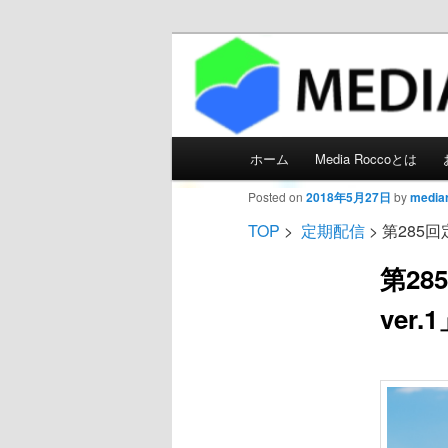
メディアろっ
Main menu
ホーム
Media Roccoとは
Skip to primary content
Posted on
2018年5月27日
by
media
TOP
>
定期配信
> 第285回定
第285
ver.