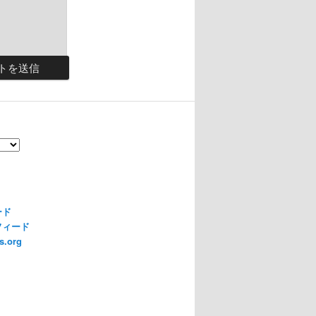
ード
フィード
s.org