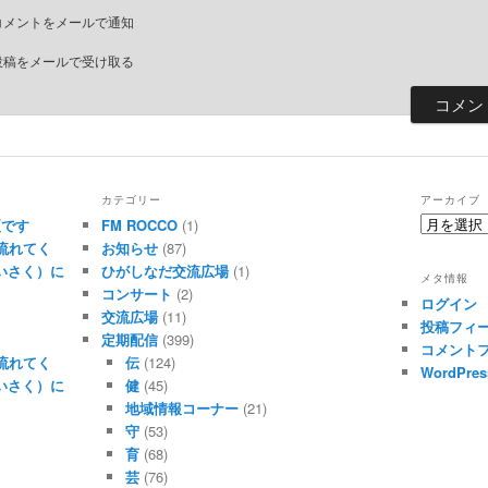
コメントをメールで通知
投稿をメールで受け取る
カテゴリー
アーカイブ
ア
夏です
FM ROCCO
(1)
ー
流れてく
お知らせ
(87)
カ
たいさく）に
ひがしなだ交流広場
(1)
メタ情報
イ
コンサート
(2)
ログイン
ブ
交流広場
(11)
投稿フィ
定期配信
(399)
コメント
流れてく
伝
(124)
WordPres
たいさく）に
健
(45)
地域情報コーナー
(21)
守
(53)
育
(68)
芸
(76)