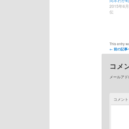
岡本わが
2015年6
伝
This entry w
←
前の記事
コメ
メールアド
コメン