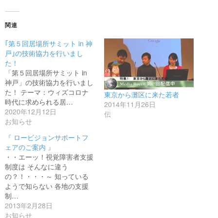
関連
｢第５回居場所サミット in 神
戸｣の技術協力を行いまし
た！
「第５回居場所サミット in
神戸」の技術協力を行いまし
た！ テーマ：ウィズコロナ
東京から灘区に来た若者
時代に求められる居…
2014年11月26日
2020年12月12日
伝
お知らせ
『 ロービジョンサポートフ
ェアのご案内 』
・・エーッ！視覚障害者支援
制度は そんなに違う
の？！・・・～ 知っている
ようで知らない 各地の支援
制…
2013年2月28日
お知らせ