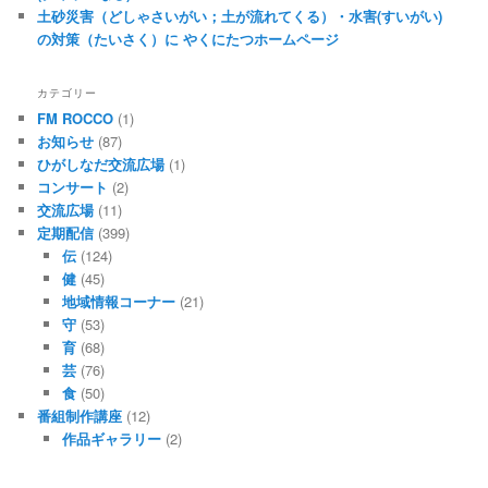
土砂災害（どしゃさいがい；土が流れてくる）・水害(すいがい)
の対策（たいさく）に やくにたつホームページ
カテゴリー
FM ROCCO
(1)
お知らせ
(87)
ひがしなだ交流広場
(1)
コンサート
(2)
交流広場
(11)
定期配信
(399)
伝
(124)
健
(45)
地域情報コーナー
(21)
守
(53)
育
(68)
芸
(76)
食
(50)
番組制作講座
(12)
作品ギャラリー
(2)