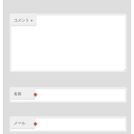
コメント
※
※
名前
※
メール