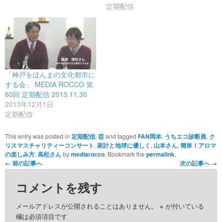
定期配信
「神戸をほんまの文化都市に
する会」 MEDIA ROCCO 第
60回 定期配信 2013.11.30
2013年12月1日
定期配信
This entry was posted in
定期配信
,
芸
and tagged
FAN岡本
,
うちエコ診断員
,
ク
リスマスチャリティーコンサート
,
家計と地球に優しく
,
山本さん
,
簡単！アロマ
の楽しみ方
,
高松さん
by
mediarocco
. Bookmark the
permalink
.
←
前の記事へ
次の記事へ
→
コメントを残す
メールアドレスが公開されることはありません。
※
が付いている
欄は必須項目です